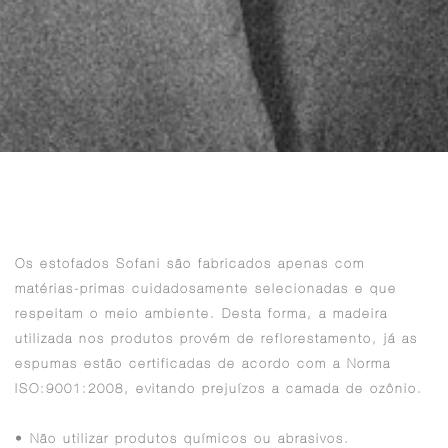
Os estofados Sofani são fabricados apenas com
matérias-primas cuidadosamente selecionadas e que
respeitam o meio ambiente. Desta forma, a madeira
utilizada nos produtos provém de reflorestamento, já as
espumas estão certificadas de acordo com a Norma
ISO:9001:2008, evitando prejuízos a camada de ozônio.
• Não utilizar produtos químicos ou abrasivos.