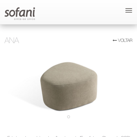
Tog
navi
ANA
VOLTAR