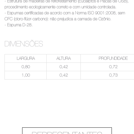
- Estrutura de madeiras de reflorestamento (Eucaliptos e Placas de OSB),
procedimento ecologicamente correto e com umidade controlada.
- Espumas certificadas de acordo com a Norma ISO 9001:2008, sem
CFC (cloro-flúor-carbono): não prejudica a camada de Ozônio.
- Espuma D-28.
DIMENSÕES
LARGURA
ALTURA
PROFUNDIDADE
0,80
0,42
0,72
1,00
0,42
0,73