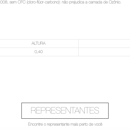
08, sem CFC (cloro-flúor-carbono): não prejudica a camada de Ozônio.
ALTURA
0,40
REPRESENTANTES
Encontre o representante mais perto de você